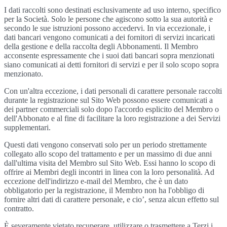
I dati raccolti sono destinati esclusivamente ad uso interno, specifico
per la Società. Solo le persone che agiscono sotto la sua autorità e
secondo le sue istruzioni possono accedervi. In via eccezionale, i
dati bancari vengono comunicati a dei fornitori di servizi incaricati
della gestione e della raccolta degli Abbonamenti. Il Membro
acconsente espressamente che i suoi dati bancari sopra menzionati
siano comunicati ai detti fornitori di servizi e per il solo scopo sopra
menzionato.
Con un'altra eccezione, i dati personali di carattere personale raccolti
durante la registrazione sul Sito Web possono essere comunicati a
dei partner commerciali solo dopo l'accordo esplicito del Membro o
dell'Abbonato e al fine di facilitare la loro registrazione a dei Servizi
supplementari.
Questi dati vengono conservati solo per un periodo strettamente
collegato allo scopo del trattamento e per un massimo di due anni
dall'ultima visita del Membro sul Sito Web. Essi hanno lo scopo di
offrire ai Membri degli incontri in linea con la loro personalità. Ad
eccezione dell'indirizzo e-mail del Membro, che è un dato
obbligatorio per la registrazione, il Membro non ha l'obbligo di
fornire altri dati di carattere personale, e cio’, senza alcun effetto sul
contratto.
È severamente vietato recuperare, utilizzare o trasmettere a Terzi i