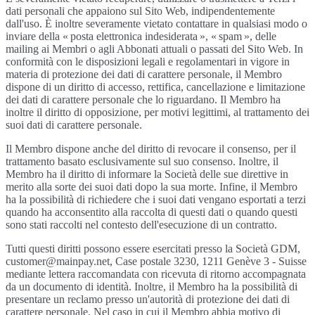
dati personali che appaiono sul Sito Web, indipendentemente
dall'uso. È inoltre severamente vietato contattare in qualsiasi modo o
inviare della « posta elettronica indesiderata », « spam », delle
mailing ai Membri o agli Abbonati attuali o passati del Sito Web. In
conformità con le disposizioni legali e regolamentari in vigore in
materia di protezione dei dati di carattere personale, il Membro
dispone di un diritto di accesso, rettifica, cancellazione e limitazione
dei dati di carattere personale che lo riguardano. Il Membro ha
inoltre il diritto di opposizione, per motivi legittimi, al trattamento dei
suoi dati di carattere personale.
Il Membro dispone anche del diritto di revocare il consenso, per il
trattamento basato esclusivamente sul suo consenso. Inoltre, il
Membro ha il diritto di informare la Società delle sue direttive in
merito alla sorte dei suoi dati dopo la sua morte. Infine, il Membro
ha la possibilità di richiedere che i suoi dati vengano esportati a terzi
quando ha acconsentito alla raccolta di questi dati o quando questi
sono stati raccolti nel contesto dell'esecuzione di un contratto.
Tutti questi diritti possono essere esercitati presso la Società GDM,
customer@mainpay.net, Case postale 3230, 1211 Genève 3 - Suisse
mediante lettera raccomandata con ricevuta di ritorno accompagnata
da un documento di identità. Inoltre, il Membro ha la possibilità di
presentare un reclamo presso un'autorità di protezione dei dati di
carattere personale. Nel caso in cui il Membro abbia motivo di